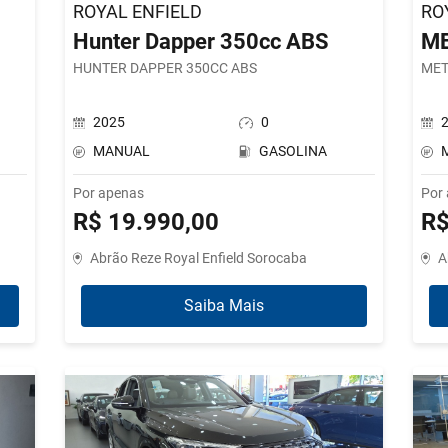
ROYAL ENFIELD
RO
Hunter Dapper 350cc ABS
ME
HUNTER DAPPER 350CC ABS
MET
2025
0
MANUAL
GASOLINA
Por apenas
Por
R$ 19.990,00
R$
Abrão Reze Royal Enfield Sorocaba
A
Saiba Mais