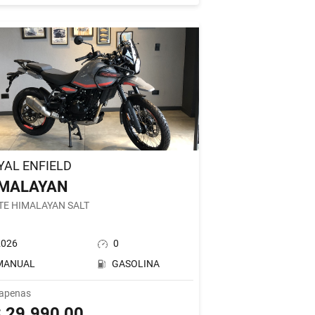
YAL ENFIELD
IMALAYAN
TE HIMALAYAN SALT
2026
0
MANUAL
GASOLINA
 apenas
 29.990,00