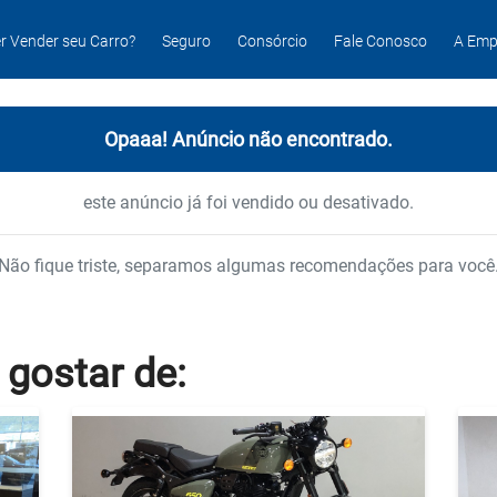
r Vender seu Carro?
Seguro
Consórcio
Fale Conosco
A Emp
Opaaa! Anúncio não encontrado.
este anúncio já foi vendido ou desativado.
Não fique triste, separamos algumas recomendações para você
 gostar
de: