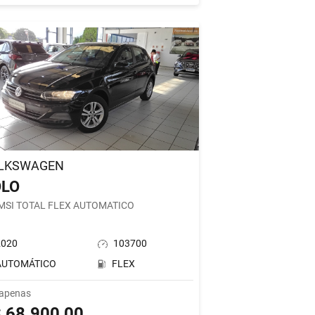
LKSWAGEN
OLO
 MSI TOTAL FLEX AUTOMATICO
2020
103700
AUTOMÁTICO
FLEX
 apenas
 68.900,00