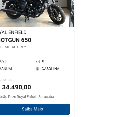
YAL ENFIELD
OTGUN 650
ET METAL GREY
2026
0
MANUAL
GASOLINA
 apenas
 34.490,00
brão Reze Royal Enfield Sorocaba
Saiba Mais