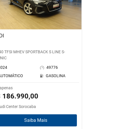
DI
3
 40 TFSI MHEV SPORTBACK S LINE S-
NIC
2024
49776
AUTOMÁTICO
GASOLINA
 apenas
 186.990,00
udi Center Sorocaba
Saiba Mais