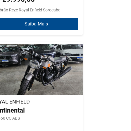
brão Reze Royal Enfield Sorocaba
Saiba Mais
YAL ENFIELD
ntinental
650 CC ABS