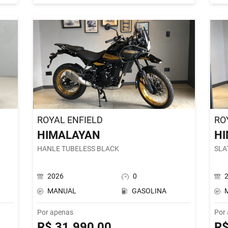
ROYAL ENFIELD
RO
HIMALAYAN
H
HANLE TUBELESS BLACK
SLA
2026
0
MANUAL
GASOLINA
Por apenas
Por
R$ 31.990,00
R$