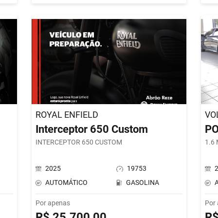
ROYAL ENFIELD
VO
Interceptor 650 Custom
P
INTERCEPTOR 650 CUSTOM
1.6
2025
19753
AUTOMÁTICO
GASOLINA
Por apenas
Por
R$ 25.700,00
R$