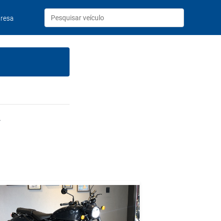
resa
.