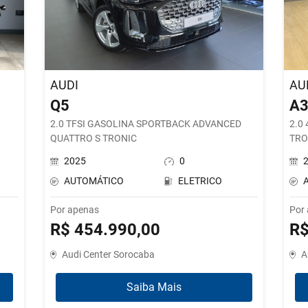
AUDI
AU
Q5
A
2.0 TFSI GASOLINA SPORTBACK ADVANCED
2.0
QUATTRO S TRONIC
TRO
2025
0
AUTOMÁTICO
ELETRICO
Por apenas
Por
R$ 454.990,00
R$
Audi Center Sorocaba
A
Saiba Mais