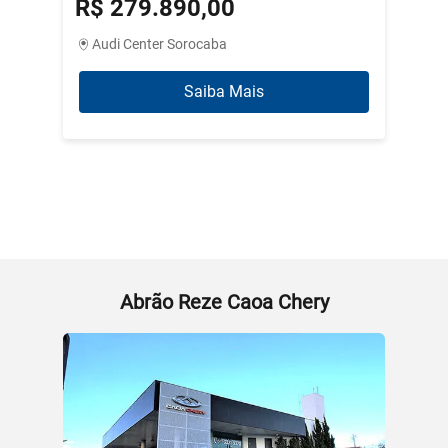
R$ 279.890,00
R$ 3
Audi Center Sorocaba
Abrão
Saiba Mais
Abrão Reze Caoa Chery