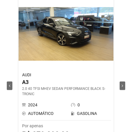
AUDI
ROYAL 
A3
SHOT
2.0 40 TFSI MHEV SEDAN PERFORMANCE BLACK S-
DRILL G
TRONIC
2024
0
202
AUTOMÁTICO
GASOLINA
MAN
Por apenas
Por ape