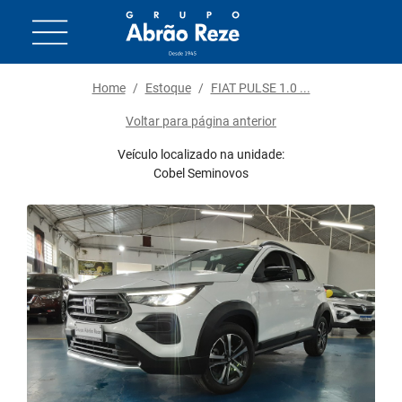
Home
/
Estoque
/
FIAT PULSE 1.0 ...
Voltar para página anterior
Veículo localizado na unidade:
Cobel Seminovos