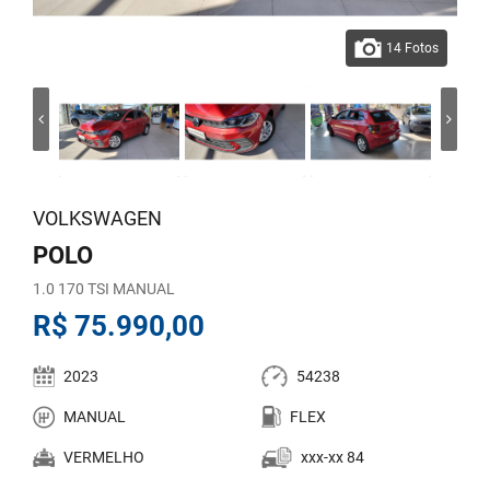
14 Fotos
VOLKSWAGEN
POLO
1.0 170 TSI MANUAL
R$ 75.990,00
2023
54238
MANUAL
FLEX
VERMELHO
xxx-xx 84