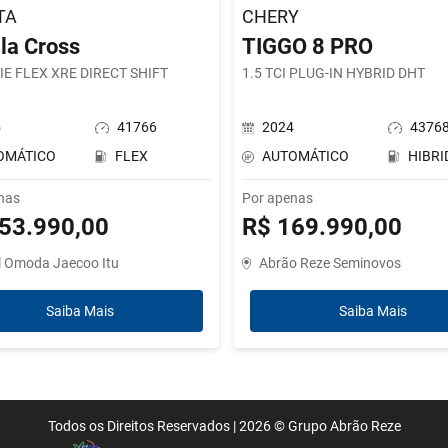
TA
CHERY
la Cross
TIGGO 8 PRO
-IE FLEX XRE DIRECT SHIFT
1.5 TCI PLUG-IN HYBRID DHT
5
41766
2024
4376
OMÁTICO
FLEX
AUTOMÁTICO
HIBRI
nas
Por apenas
53.990,00
R$ 169.990,00
l Omoda Jaecoo Itu
Abrão Reze Seminovos
Saiba Mais
Saiba Mais
Todos os Direitos Reservados |
2026 ©
Grupo Abrão Reze