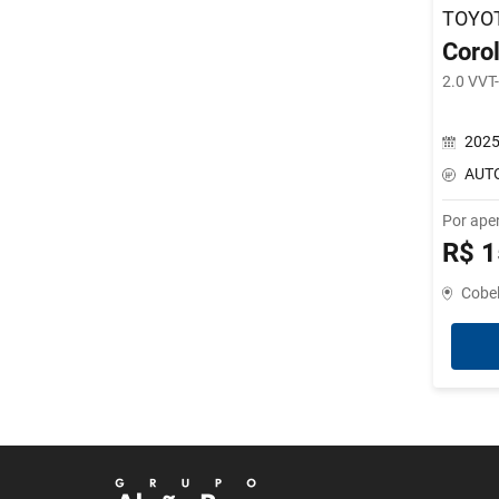
TOYO
Corol
2.0 VVT
202
AUT
Por ape
R$ 1
Cobe