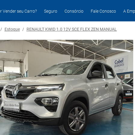
r Vender seu Carro?
Seguro
Consórcio
Fale Conosco
A Emp
/
Estoque
/
RENAULT KWID 1.0 12V SCE FLEX ZEN MANUAL