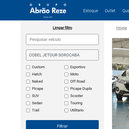
Estoque
Outlet
Que
Limpar filtro
Home
Custom
Esportivo
Hatch
Moto
Naked
Off Road
Picape
Picape Dupla
SUV
Scooter
Sedan
Touring
Trail
Utilitario
Filtrar