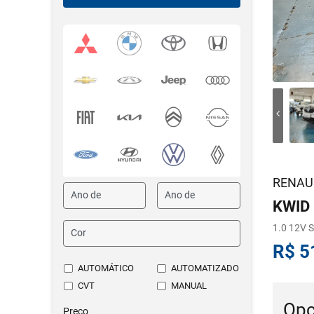
RENAU
KWID
1.0 12V
R$ 5
AUTOMÁTICO
AUTOMATIZADO
CVT
MANUAL
Opc
Preço