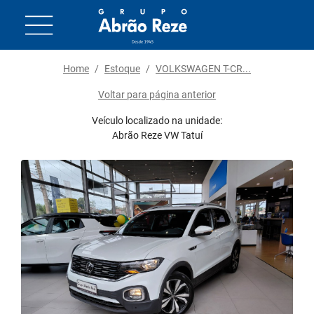
Home
/
Estoque
/
VOLKSWAGEN T-CR...
Voltar para página anterior
Veículo localizado na unidade:
Abrão Reze VW Tatuí