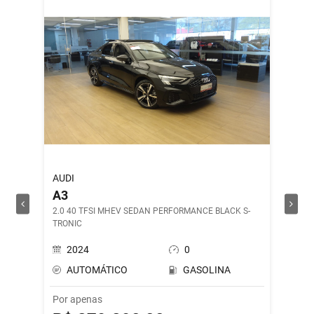
AUDI
ROYAL 
A3
SHOT
2.0 40 TFSI MHEV SEDAN PERFORMANCE BLACK S-
DRILL G
TRONIC
2024
0
202
AUTOMÁTICO
GASOLINA
MAN
Por apenas
Por ape