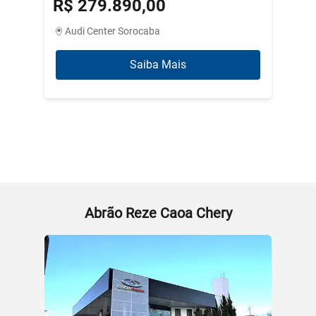
R$ 279.890,00
R$ 3
Audi Center Sorocaba
Abrão
Saiba Mais
Abrão Reze Caoa Chery