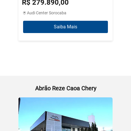
R$ 279.890,00
R$ 3
Audi Center Sorocaba
Abrão
Saiba Mais
Abrão Reze Caoa Chery