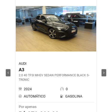
AUDI
ROYAL 
A3
SHOT
2.0 40 TFSI MHEV SEDAN PERFORMANCE BLACK S-
DRILL G
TRONIC
2024
0
202
AUTOMÁTICO
GASOLINA
MAN
Por apenas
Por ape