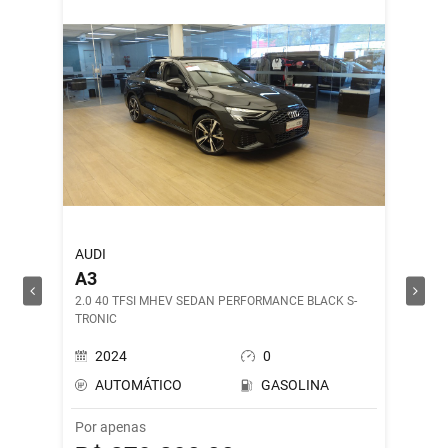
AUDI
ROYAL 
A3
SHOT
2.0 40 TFSI MHEV SEDAN PERFORMANCE BLACK S-
DRILL G
TRONIC
2024
0
202
AUTOMÁTICO
GASOLINA
MAN
Por apenas
Por ape