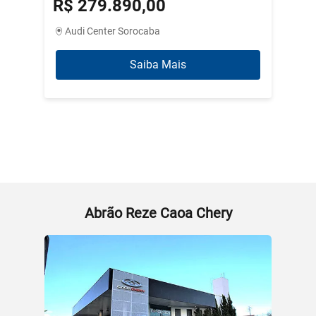
R$ 279.890,00
R$ 3
Audi Center Sorocaba
Abrão
Saiba Mais
Abrão Reze Caoa Chery