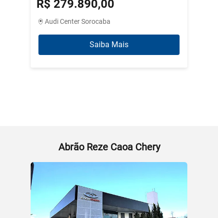
R$ 279.890,00
R$ 3
Audi Center Sorocaba
Abrão
Saiba Mais
Abrão Reze Caoa Chery