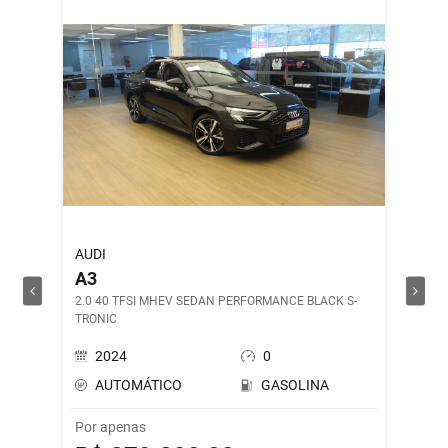
AUDI
ROYAL 
A3
SHOT
2.0 40 TFSI MHEV SEDAN PERFORMANCE BLACK S-
DRILL G
TRONIC
2024
0
202
AUTOMÁTICO
GASOLINA
MAN
Por apenas
Por ape