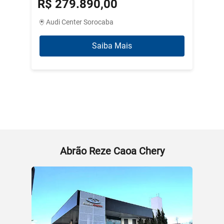
R$ 279.890,00
R$ 3
Audi Center Sorocaba
Abrão
Saiba Mais
Abrão Reze Caoa Chery