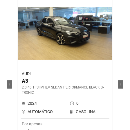
AUDI
ROYAL 
A3
SHOT
2.0 40 TFSI MHEV SEDAN PERFORMANCE BLACK S-
DRILL G
TRONIC
2024
0
202
AUTOMÁTICO
GASOLINA
MAN
Por apenas
Por ape