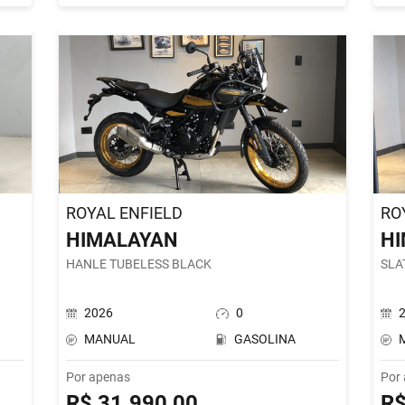
ROYAL ENFIELD
RO
HIMALAYAN
H
HANLE TUBELESS BLACK
SLA
2026
0
MANUAL
GASOLINA
Por apenas
Por
R$ 31.990,00
R$