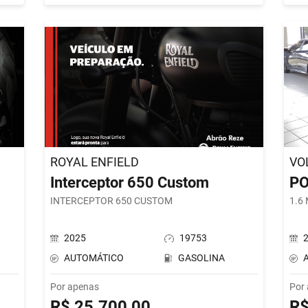
ROYAL ENFIELD
VO
Interceptor 650 Custom
P
INTERCEPTOR 650 CUSTOM
1.6
2025
19753
AUTOMÁTICO
GASOLINA
Por apenas
Por
R$ 25.700,00
R$