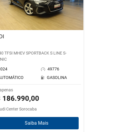
DI
3
 40 TFSI MHEV SPORTBACK S LINE S-
NIC
2024
49776
AUTOMÁTICO
GASOLINA
 apenas
 186.990,00
udi Center Sorocaba
Saiba Mais