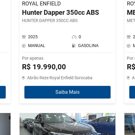
ROYAL ENFIELD
RO
Hunter Dapper 350cc ABS
ME
HUNTER DAPPER 350CC ABS
MET
2025
0
MANUAL
GASOLINA
Por apenas
Por
R$ 19.990,00
R$
Abrão Reze Royal Enfield Sorocaba
A
Saiba Mais