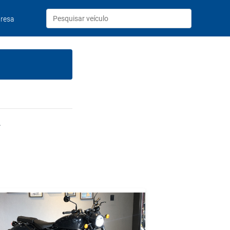
resa
.