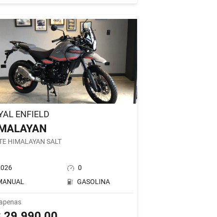
YAL ENFIELD
IMALAYAN
TE HIMALAYAN SALT
2026
0
MANUAL
GASOLINA
 apenas
 29.990,00