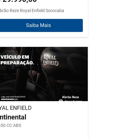
brão Reze Royal Enfield Sorocaba
Saiba Mais
YAL ENFIELD
ntinental
650 CC ABS