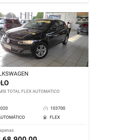
LKSWAGEN
OLO
 MSI TOTAL FLEX AUTOMATICO
2020
103700
AUTOMÁTICO
FLEX
 apenas
 68.900,00