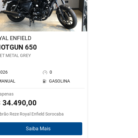
YAL ENFIELD
OTGUN 650
ET METAL GREY
2026
0
MANUAL
GASOLINA
 apenas
 34.490,00
brão Reze Royal Enfield Sorocaba
Saiba Mais