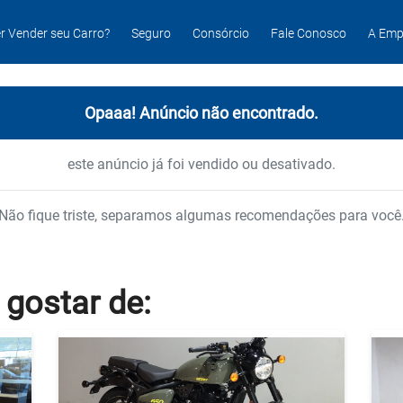
r Vender seu Carro?
Seguro
Consórcio
Fale Conosco
A Emp
Opaaa! Anúncio não encontrado.
este anúncio já foi vendido ou desativado.
Não fique triste, separamos algumas recomendações para você
 gostar
de: