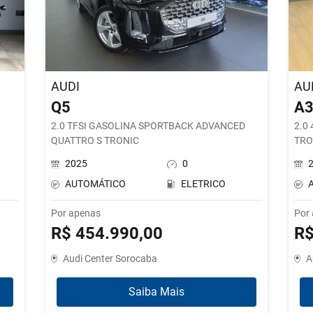
AUDI
AU
Q5
A
2.0 TFSI GASOLINA SPORTBACK ADVANCED
2.0
QUATTRO S TRONIC
TRO
2025
0
AUTOMÁTICO
ELETRICO
Por apenas
Por
R$ 454.990,00
R$
Audi Center Sorocaba
A
Saiba Mais