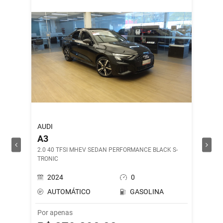
AUDI
ROYAL 
A3
SHOT
2.0 40 TFSI MHEV SEDAN PERFORMANCE BLACK S-
DRILL G
TRONIC
2024
0
202
AUTOMÁTICO
GASOLINA
MAN
Por apenas
Por ape