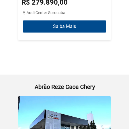
R$ 279.890,00
R$ 3
Audi Center Sorocaba
Abrão
Saiba Mais
Abrão Reze Caoa Chery