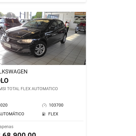
LKSWAGEN
OLO
 MSI TOTAL FLEX AUTOMATICO
2020
103700
AUTOMÁTICO
FLEX
 apenas
 68.900,00