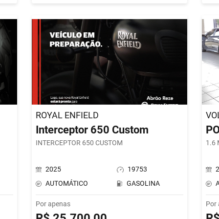
ROYAL ENFIELD
VO
Interceptor 650 Custom
P
INTERCEPTOR 650 CUSTOM
1.6
2025
19753
AUTOMÁTICO
GASOLINA
Por apenas
Por
R$ 25.700,00
R$