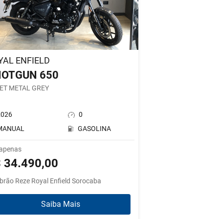
YAL ENFIELD
OTGUN 650
ET METAL GREY
2026
0
MANUAL
GASOLINA
 apenas
 34.490,00
brão Reze Royal Enfield Sorocaba
Saiba Mais