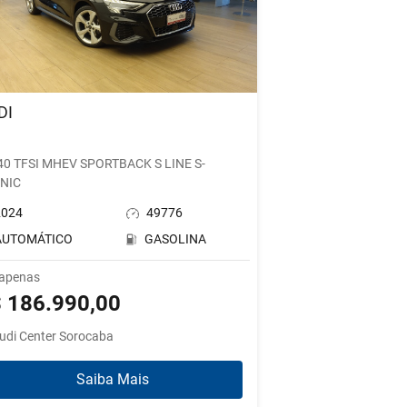
DI
3
 40 TFSI MHEV SPORTBACK S LINE S-
NIC
2024
49776
AUTOMÁTICO
GASOLINA
 apenas
 186.990,00
udi Center Sorocaba
Saiba Mais