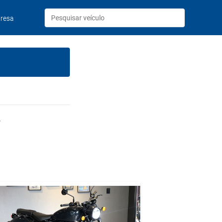
resa
.