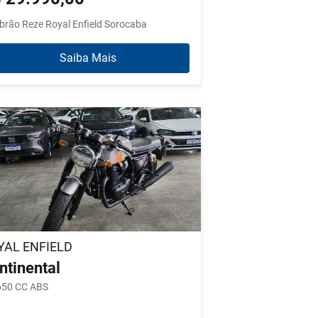
brão Reze Royal Enfield Sorocaba
Saiba Mais
YAL ENFIELD
ntinental
650 CC ABS