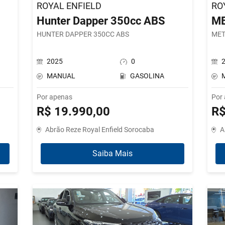
ROYAL ENFIELD
RO
Hunter Dapper 350cc ABS
ME
HUNTER DAPPER 350CC ABS
MET
2025
0
MANUAL
GASOLINA
Por apenas
Por
R$ 19.990,00
R$
Abrão Reze Royal Enfield Sorocaba
A
Saiba Mais