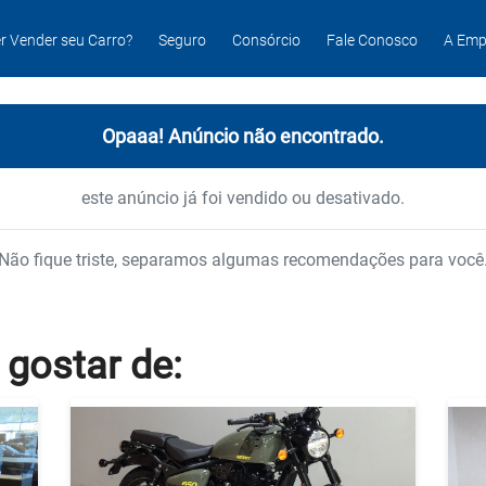
r Vender seu Carro?
Seguro
Consórcio
Fale Conosco
A Emp
Opaaa! Anúncio não encontrado.
este anúncio já foi vendido ou desativado.
Não fique triste, separamos algumas recomendações para você
 gostar
de: