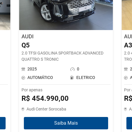
AUDI
AU
Q5
A
2.0 TFSI GASOLINA SPORTBACK ADVANCED
2.0
QUATTRO S TRONIC
TRO
2025
0
AUTOMÁTICO
ELETRICO
Por apenas
Por
R$ 454.990,00
R$
Audi Center Sorocaba
A
Saiba Mais