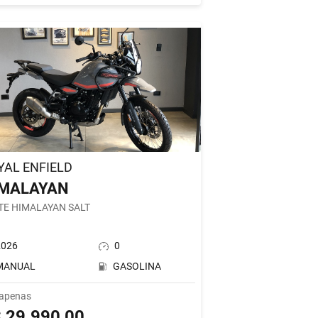
YAL ENFIELD
IMALAYAN
TE HIMALAYAN SALT
2026
0
MANUAL
GASOLINA
 apenas
 29.990,00