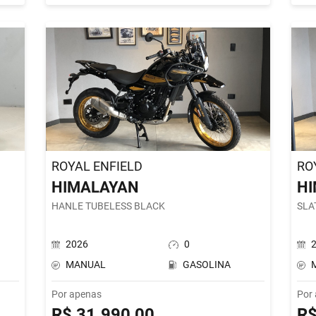
ROYAL ENFIELD
RO
HIMALAYAN
H
HANLE TUBELESS BLACK
SLA
2026
0
MANUAL
GASOLINA
Por apenas
Por
R$ 31.990,00
R$