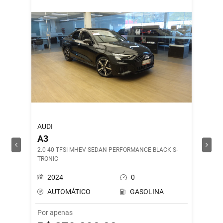
AUDI
ROYAL 
A3
SHOT
2.0 40 TFSI MHEV SEDAN PERFORMANCE BLACK S-
DRILL G
TRONIC
2024
0
202
AUTOMÁTICO
GASOLINA
MAN
Por apenas
Por ape