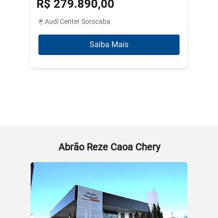
R$ 279.890,00
R$ 3
Audi Center Sorocaba
Abrão
Saiba Mais
Abrão Reze Caoa Chery