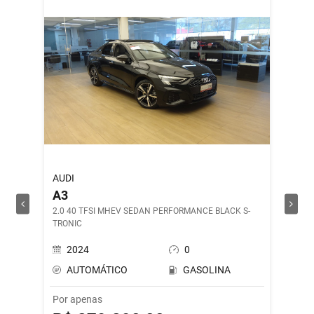
AUDI
ROYAL 
A3
SHOT
2.0 40 TFSI MHEV SEDAN PERFORMANCE BLACK S-
DRILL G
TRONIC
2024
0
202
AUTOMÁTICO
GASOLINA
MAN
Por apenas
Por ape