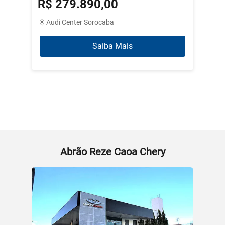
R$ 279.890,00
R$ 3
Audi Center Sorocaba
Abrão
Saiba Mais
Abrão Reze Caoa Chery