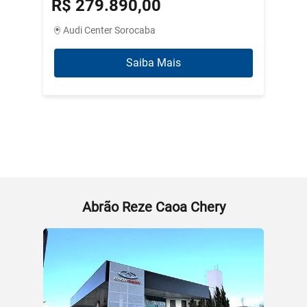
R$ 279.890,00
R$ 3
Audi Center Sorocaba
Abrão
Saiba Mais
Abrão Reze Caoa Chery