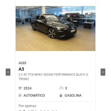
AUDI
ROYAL 
A3
SHOT
2.0 40 TFSI MHEV SEDAN PERFORMANCE BLACK S-
DRILL G
TRONIC
2024
0
202
AUTOMÁTICO
GASOLINA
MAN
Por apenas
Por ape