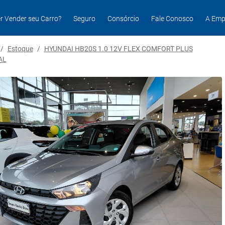
r Vender seu Carro?
Seguro
Consórcio
Fale Conosco
A Emp
/
Estoque
/
HYUNDAI HB20S 1.0 12V FLEX COMFORT PLUS
AL