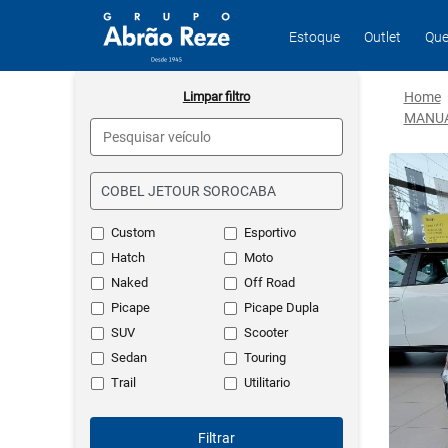
Estoque
Outlet
Que
Limpar filtro
Home
MANU
Custom
Esportivo
Hatch
Moto
Naked
Off Road
Picape
Picape Dupla
SUV
Scooter
Sedan
Touring
Trail
Utilitario
Filtrar