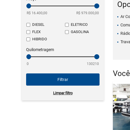
Opc
Ar C
DIESEL
ELETRICO
Coma
FLEX
GASOLINA
Rádi
HIBRIDO
Trava
Quilometragem
Você
Filtrar
Limpar filtro