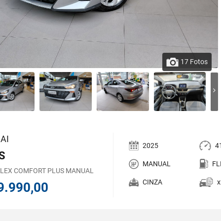
17 Fotos
AI
2025
4
S
MANUAL
FL
 FLEX COMFORT PLUS MANUAL
CINZA
x
9.990,00