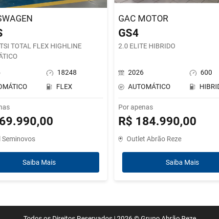
SWAGEN
GAC MOTOR
S
GS4
 TSI TOTAL FLEX HIGHLINE
2.0 ELITE HIBRIDO
ÁTICO
5
18248
2026
600
OMÁTICO
FLEX
AUTOMÁTICO
HIBRI
nas
Por apenas
69.990,00
R$ 184.990,00
l Seminovos
Outlet Abrão Reze
Saiba Mais
Saiba Mais
Todos os Direitos Reservados |
2026 ©
Grupo Abrão Reze