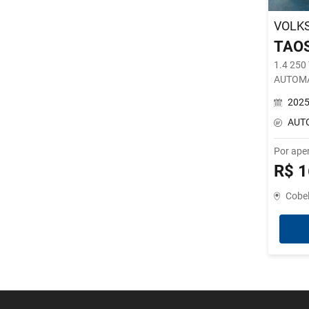
VOLK
TAO
1.4 250
AUTOM
202
AUT
Por ape
R$ 1
Cobe