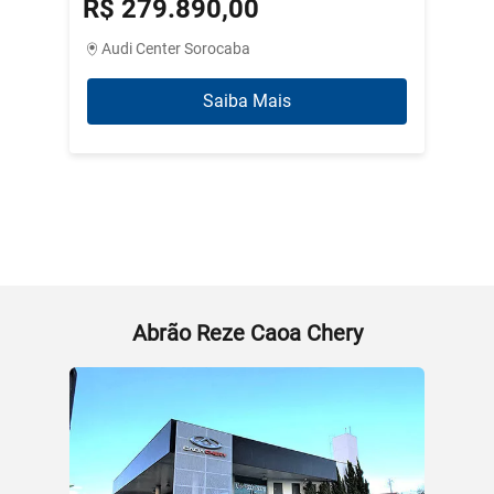
R$ 279.890,00
R$ 3
Audi Center Sorocaba
Abrão
Saiba Mais
Abrão Reze Caoa Chery