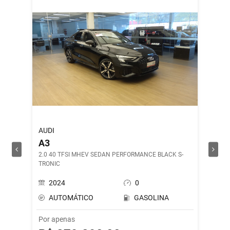
AUDI
ROYAL 
A3
SHOT
2.0 40 TFSI MHEV SEDAN PERFORMANCE BLACK S-
DRILL G
TRONIC
2024
0
202
AUTOMÁTICO
GASOLINA
MAN
Por apenas
Por ape