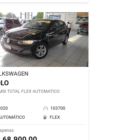
LKSWAGEN
OLO
 MSI TOTAL FLEX AUTOMATICO
2020
103700
AUTOMÁTICO
FLEX
 apenas
 68.900,00