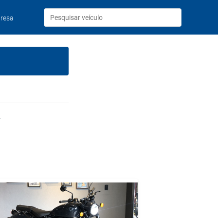
resa
.