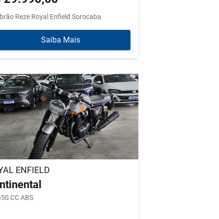
brão Reze Royal Enfield Sorocaba
Saiba Mais
YAL ENFIELD
ntinental
650 CC ABS