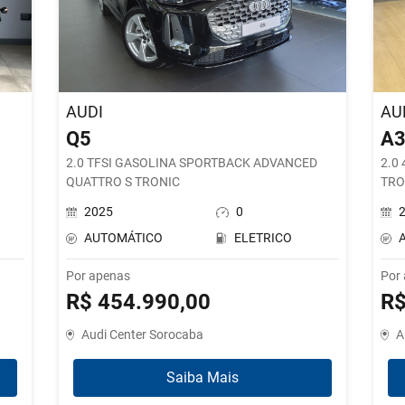
AUDI
AU
Q5
A
2.0 TFSI GASOLINA SPORTBACK ADVANCED
2.0
QUATTRO S TRONIC
TRO
2025
0
AUTOMÁTICO
ELETRICO
Por apenas
Por
R$ 454.990,00
R$
Audi Center Sorocaba
A
Saiba Mais