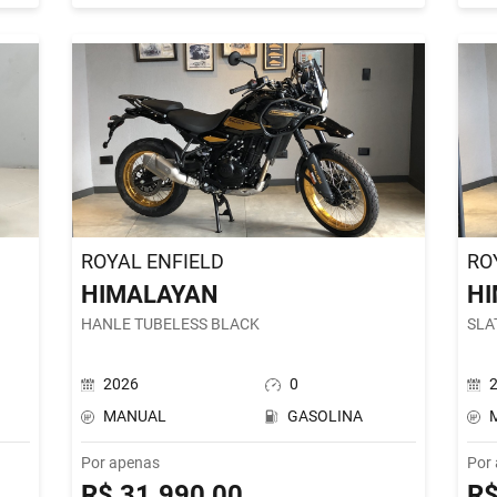
ROYAL ENFIELD
RO
HIMALAYAN
H
HANLE TUBELESS BLACK
SLA
2026
0
MANUAL
GASOLINA
Por apenas
Por
R$ 31.990,00
R$