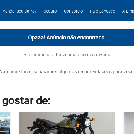
r Vender seu Carro?
Seguro
Consórcio
Fale Conosco
A Emp
Opaaa! Anúncio não encontrado.
este anúncio já foi vendido ou desativado.
Não fique triste, separamos algumas recomendações para você
 gostar
de: