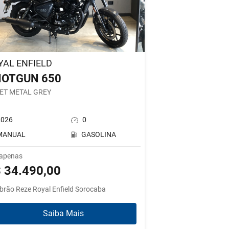
YAL ENFIELD
OTGUN 650
ET METAL GREY
2026
0
MANUAL
GASOLINA
 apenas
 34.490,00
brão Reze Royal Enfield Sorocaba
Saiba Mais