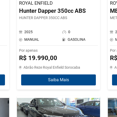
ROYAL ENFIELD
RO
Hunter Dapper 350cc ABS
ME
HUNTER DAPPER 350CC ABS
MET
2025
0
MANUAL
GASOLINA
Por apenas
Por
R$ 19.990,00
R$
Abrão Reze Royal Enfield Sorocaba
A
Saiba Mais