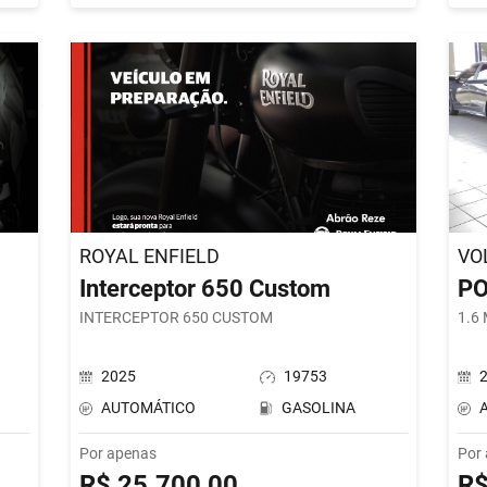
ROYAL ENFIELD
VO
Interceptor 650 Custom
P
INTERCEPTOR 650 CUSTOM
1.6
2025
19753
AUTOMÁTICO
GASOLINA
Por apenas
Por
R$ 25.700,00
R$