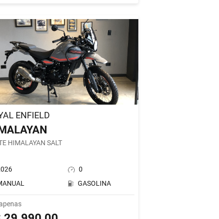
YAL ENFIELD
IMALAYAN
TE HIMALAYAN SALT
2026
0
MANUAL
GASOLINA
 apenas
 29.990,00