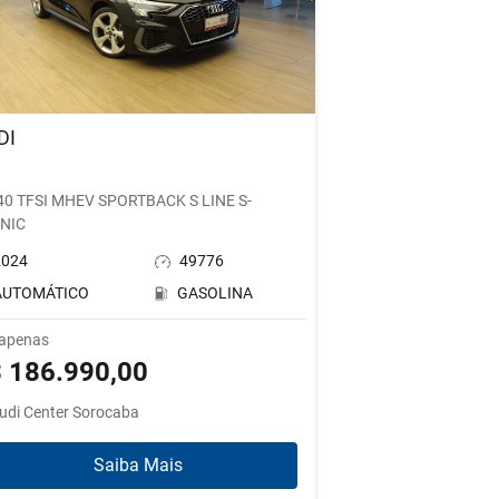
DI
3
 40 TFSI MHEV SPORTBACK S LINE S-
NIC
2024
49776
AUTOMÁTICO
GASOLINA
 apenas
 186.990,00
udi Center Sorocaba
Saiba Mais