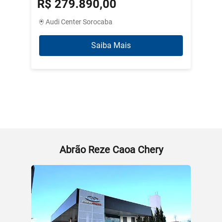
R$ 279.890,00
R$ 3
Audi Center Sorocaba
Abrão
Saiba Mais
Abrão Reze Caoa Chery