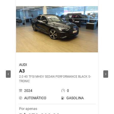
AUDI
ROYAL 
A3
SHOT
2.0 40 TFSI MHEV SEDAN PERFORMANCE BLACK S-
DRILL G
TRONIC
2024
0
202
AUTOMÁTICO
GASOLINA
MAN
Por apenas
Por ape