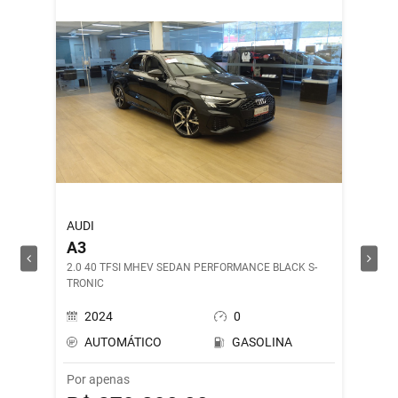
AUDI
ROYAL 
A3
SHOT
2.0 40 TFSI MHEV SEDAN PERFORMANCE BLACK S-
DRILL G
TRONIC
2024
0
202
AUTOMÁTICO
GASOLINA
MAN
Por apenas
Por ape