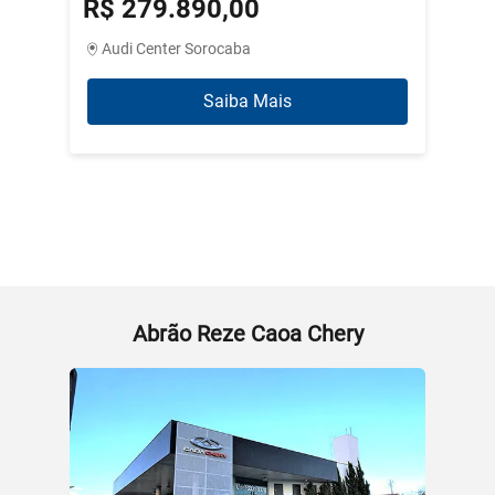
R$ 279.890,00
R$ 3
Audi Center Sorocaba
Abrão
Saiba Mais
Abrão Reze Caoa Chery