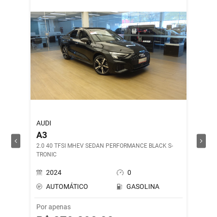
AUDI
ROYAL 
A3
SHOT
2.0 40 TFSI MHEV SEDAN PERFORMANCE BLACK S-
DRILL G
TRONIC
2024
0
202
AUTOMÁTICO
GASOLINA
MAN
Por apenas
Por ape