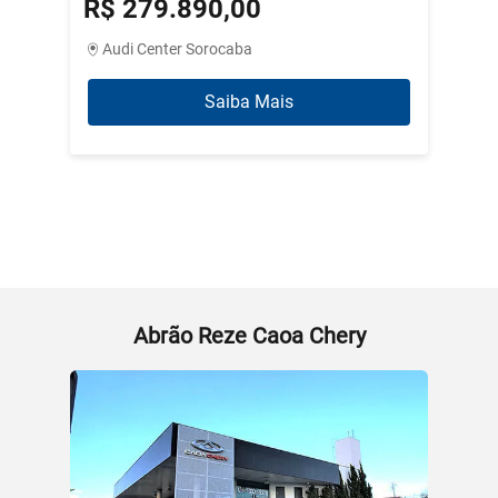
R$ 279.890,00
R$ 3
Audi Center Sorocaba
Abrão
Saiba Mais
Abrão Reze Caoa Chery