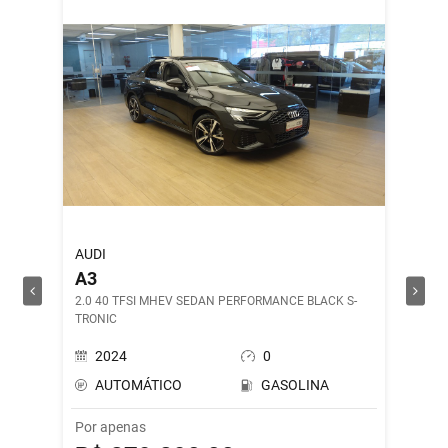
AUDI
ROYAL 
A3
SHOT
2.0 40 TFSI MHEV SEDAN PERFORMANCE BLACK S-
DRILL G
TRONIC
2024
0
202
AUTOMÁTICO
GASOLINA
MAN
Por apenas
Por ape