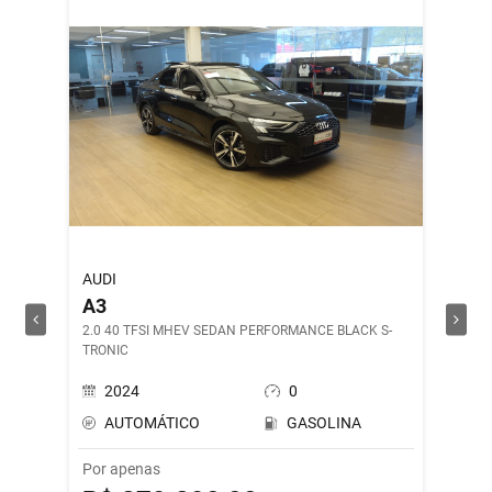
AUDI
ROYAL 
A3
SHOT
2.0 40 TFSI MHEV SEDAN PERFORMANCE BLACK S-
DRILL G
TRONIC
2024
0
202
AUTOMÁTICO
GASOLINA
MAN
Por apenas
Por ape