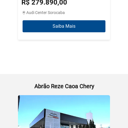
R$ 279.890,00
R$ 3
Audi Center Sorocaba
Abrão
Saiba Mais
Abrão Reze Caoa Chery