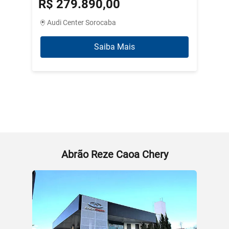
R$ 279.890,00
R$ 3
Audi Center Sorocaba
Abrão
Saiba Mais
Abrão Reze Caoa Chery