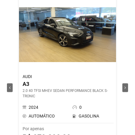
AUDI
ROYAL 
A3
SHOT
2.0 40 TFSI MHEV SEDAN PERFORMANCE BLACK S-
DRILL G
TRONIC
2024
0
202
AUTOMÁTICO
GASOLINA
MAN
Por apenas
Por ape