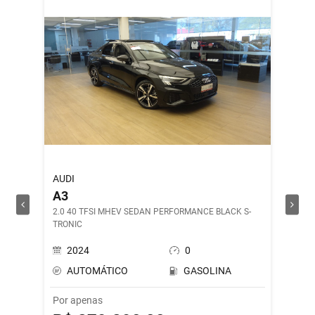
AUDI
ROYAL 
A3
SHOT
2.0 40 TFSI MHEV SEDAN PERFORMANCE BLACK S-
DRILL G
TRONIC
2024
0
202
AUTOMÁTICO
GASOLINA
MAN
Por apenas
Por ape