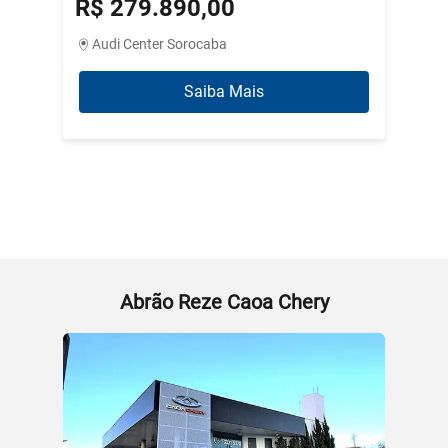
R$ 279.890,00
R$ 3
Audi Center Sorocaba
Abrão
Saiba Mais
Abrão Reze Caoa Chery